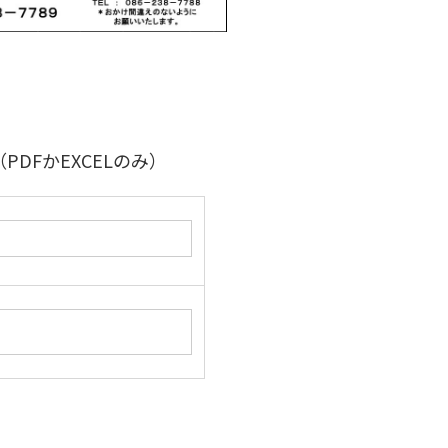
FかEXCELのみ）